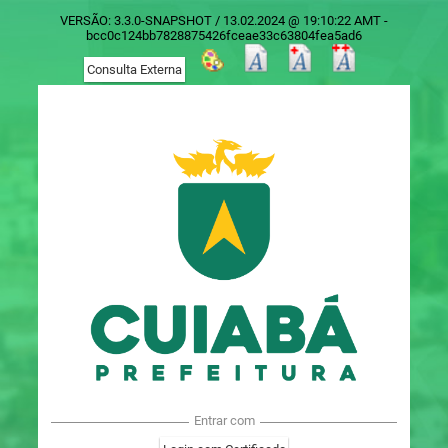
VERSÃO: 3.3.0-SNAPSHOT / 13.02.2024 @ 19:10:22 AMT -
bcc0c124bb7828875426fceae33c63804fea5ad6
Entrar com