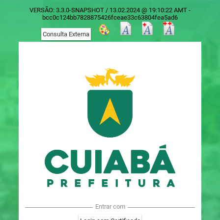
VERSÃO: 3.3.0-SNAPSHOT / 13.02.2024 @ 19:10:22 AMT -
bcc0c124bb7828875426fceae33c63804fea5ad6
Entrar com